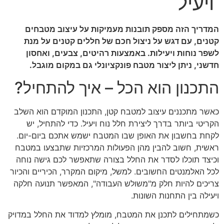
ויעיל
המדריך הזה מספק תובנות מעמיקות על עיצוב מטבחים
קטנים, עם דגש על ניצול חכם של חללים קטנים על מנת
לשפר נוחות ויעילות. באמצעות רהיטים, צבעים, ואחסון
חדשני, ניתן ליצור מטבח פונקציונלי גם במקום מוגבל.
התכנון הוא הכל – איך להתחיל?
כאשר מתכננים עיצוב למטבח קטן, התכנון המוקדם הוא השלב
הקריטי ביותר בדרך ליצירת חלל נוח ויעיל. כדי להתחיל, יש
לקחת בחשבון את האופן שבו המטבח ישמש אתכם ביום-יום.
ראשית, חשוב להבין מהן הפעולות המרכזיות שתבצעו במטבח
וכיצד תוכלו לסדר את החלל בצורה שתאפשר לכם גישה נוחה
לכל האלמנטים החשובים. למשל, מיקום המקרר, הכיריים והכיור
צריכים להיות חלק מ"משולש העבודה", המאפשר תנועה חלקה
ויעילה בין התחנות השונות.
כשמתחילים לתכנן את המטבח, מומלץ למדוד את החלל במדויק