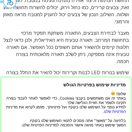
תחושת חמימות וליצור אווירה מזמינה ונעימה במטבח. לעומת
זאת, צבעים קרירים, כמו כחול וירוק, יכולים להשרות תחושת רוגע
ושלווה. השילוב הנכון של צבעים יכול להעניק למטבח מראה מאוזן
והרמוני.
מעבר לבחירת הצבעים, התאורה משחקת תפקיד מרכזי
בתחושת המרחב. תאורה טבעית היא האידיאלית, ולכן כדאי לנצל
חלונות קיימים ולהשאיר אותם חשופים ככל האפשר. אם תאורה
טבעית אינה מספיקה, ניתן לשלב תאורה מלאכותית בצורה
חכמה.
שימוש בנורות LED לבנות וקרירות יכול להאיר את החלל בצורה
אחידה ויעילה. חשוב לשלב תאורה כללית עם תאורה ממוקדת,
מדיניות שימוש בפרטיות הגולש
כגון תאורת עבודה מעל משטחי עבודה, כדי להבטיח פונקציונליות
ונוחות.
שלום!
באתר זה אנו משתמשים בקבצי Cookies, כדי לאפשר לאתר לעבוד בצורה
תקינה ולשפר את חוויית הגלישה שלך.
עיצוב מטבח קטן אינו צריך להיות אתגר בלתי פתיר. בעזרת
למידע נוסף על השימוש שלנו בקוקיז ועל פרטיותך, מוזמן לקרוא את מדיניות
תכנון קפדני ומחשבה יצירתית, כל חלל קטן יכול להפוך
הפרטיות שלנו
.
למטבח פרקטי ונעים. כדאי להשתמש בטכניקות ובטיפים
בלחיצה על "מאשר" אתה מסכים לתנאי השימוש שלנו בקוקיז.
המשך שימוש באתר מהווה אישור והסכמה למדיניות הפרטיות שלנו.
שהוצגו במדריך זה כדי לנצל את החלל בצורה מיטבית.