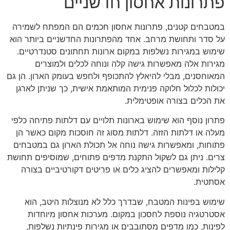
פתרונות אחסון חדשניים
במטבחים קטנים, פתרונות אחסון חכמים הם המפתח לשמירה
על סדר ותחושת מרחב. אחד מהפתרונות החדשניים ביותר הוא
שימוש במגירות נשלפות במקום ארונות תחתונים סטנדרטיים.
מגירות אלה מאפשרות גישה קלה ונוחה לכלים ולמוצרים
המאוחסנים, מבלי להיאלץ להתכופף ולחפש בעומק הארון. הן גם
יכולות לכלול חלוקה פנימית המותאמת אישית, כך שניתן לארגן
את הכלים בצורה אופטימלית.
פתרון נוסף הוא שימוש בארונות תלויים עם דלתות פתיחה כלפי
מעלה או דלתות הזזה. דלתות מסוג זה חוסכות מקום כאשר הן
פתוחות, ומאפשרות גישה נוחה אל תכולת הארון גם במטבחים
צרים. ניתן גם לשקול התקנת מדפים פתוחים, שמוסיפים תחושת
קלילות ומאפשרים להציג כלים או פריטים דקורטיביים בצורה
אסתטית.
שימוש בפינות המטבח, שבדרך כלל לא מנוצלות היטב, הוא
אסטרטגיה נוספת לחסכון במקום. מערכות אחסון מיוחדות
לפינות, כמו מדפים מסתובבים או מגירות פינתיות נשלפות,