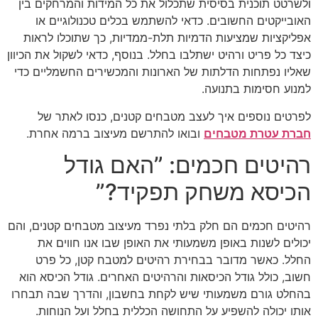
ולשרטט תוכנית בסיסית שתכלול את כל המידות והמרחקים בין
האובייקטים החשובים. כדאי להשתמש בכלים טכנולוגיים או
אפליקציות שמציעות הדמיות תלת-ממדיות, כך שתוכלו לראות
כיצד כל פריט ורהיט ישתלבו בחלל. בנוסף, כדאי לשקול את הכיוון
שאליו נפתחות הדלתות של הארונות והמכשירים החשמליים כדי
למנוע חסימות בתנועה.
לפרטים נוספים איך לעצב מטבחים קטנים, כנסו לאתר של
חברת עטרת מטבחים
ובואו להתרשם מעיצוב ברמה אחרת.
רהיטים חכמים: ”האם גודל
הכיסא משחק תפקיד?”
רהיטים חכמים הם חלק בלתי נפרד מעיצוב מטבחים קטנים, והם
יכולים לשנות באופן משמעותי את האופן שבו אנו חווים את
החלל. כאשר מדובר בבחירת רהיטים למטבח קטן, כל פרט
חשוב, כולל גודל הכיסאות והרהיטים האחרים. גודל הכיסא הוא
בהחלט גורם משמעותי שיש לקחת בחשבון, והדרך שבה תבחרו
אותו יכולה להשפיע על התחושה הכללית בחלל ועל הנוחות.