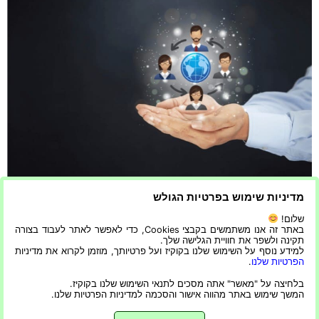
מדיניות שימוש בפרטיות הגולש
שיווק שותפים – אם אתה תוהה לגבי שיווק שותפים וכיצד
שלום!
להתחיל, הצעד הראשון הוא להיות באמת שותף. מדריך זה הוא
באתר זה אנו משתמשים בקבצי Cookies, כדי לאפשר לאתר לעבוד בצורה
תקינה ולשפר את חוויית הגלישה שלך.
מדריך שלב אחר שלב כיצד התחלתי והרווחתי כסף משיווק
למידע נוסף על השימוש שלנו בקוקיז ועל פרטיותך, מוזמן לקרוא את מדיניות
שותפים. היום אני חולק כמה טיפים מועילים לגבי תוכניות
הפרטיות שלנו
.
השותפים הטובות ביותר שיכולות להרוויח כסף איתך, כמו גם
בלחיצה על "מאשר" אתה מסכים לתנאי השימוש שלנו בקוקיז.
המשך שימוש באתר מהווה אישור והסכמה למדיניות הפרטיות שלנו.
כמה מאתרי השותפים הפופולריים ביותר שיכולים לעזור לך […]