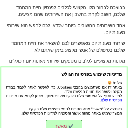
בבואכם לבחור מלון מקצועי לכלבים לפנסיון חיית המחמד
שלכם, חשוב לקחת בחשבון את השירותים שהם מציעים.
אחד השירותים החשובים ביותר שכדאי לכם לחפש הוא שירותי
מעונות יום.
שירותי מעונות יום מאפשרים לכם להשאיר את חיית המחמד
שלכם בטיפולם של אנשי מקצוע בזמן שאתם לא.
מלונות מקצועיים לכלבים מספקים שירותי מעונות יום הכוללים
טיולים יומיים, שעות משחק,
מדיניות שימוש בפרטיות הגולש
טיפוח וסוציאליזציה עם כלבים אחרים.
שלום!
באתר זה אנו משתמשים בקבצי Cookies, כדי לאפשר לאתר לעבוד בצורה
הם גם מספקים טיפול רפואי במידת הצורך ומוודאים שהגור שלך
תקינה ולשפר את חוויית הגלישה שלך.
למידע נוסף על השימוש שלנו בקוקיז ועל פרטיותך, מוזמן לקרוא את מדיניות
בטוח ונוח במהלך שהותם.
הפרטיות שלנו
.
עם שירותי מעונות יום, אתה יכול להיות סמוך ובטוח שהחבר
בלחיצה על "מאשר" אתה מסכים לתנאי השימוש שלנו בקוקיז.
המשך שימוש באתר מהווה אישור והסכמה למדיניות הפרטיות שלנו.
הפרוותי שלך יטופל מכל הלב בהיעדרך.
מאשר
✔