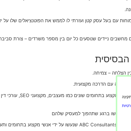
ה.
פעם אחת ב-IRC (כנס) סיעור מוחות עם בעל עסק קטן ועזרתי לו לממש את הפוטנציאל
 מחשבים ניידים שנוסעים כל יום בין מספר משרדים – צורת סביבת
 הבסיסית
ין הצלחה – צמיחה.
מה הבאה עם הדרכה מקצועית.
אם אתה רק מתחיל, בדרך כלל ה
ורה תקינה
טיות
שי יתממשו ברגע שתהפוך למעסיק שלהם
שיות ספציפיות!