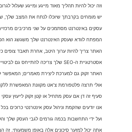
וזה יכול להיות תהליך מאוד מייגע ומייגע שעלול לגרו
יש מומחים בקרבתך שיוכלו לנתח את המצב שלך, שימו
עסקים באינטרנט מסתמכים על שני מרכיבים מרכזיים 
המפתח לוודא שעסק האינטרנט שלך משגשג הוא הכלל
האתר צריך להיות ערוך היטב, אחרת תאבד צופים כ
אסטרטגיית ה-SEO שלך צריכה להתייחס גם לביטויים בעלי זנב ארוך וגם למילות מפתח וביטויים בנפח גבוה.
האתר זקוק גם למערכת ליצירת מאמרים; המאפשר לך 
אולי תרצה פלטפורמת צ'אט מקוונת המאפשרת ללקוחו
סעיף זה דן אם עסק מתחיל או קטן זקוק לייעוץ עסקי
אנו יודעים שהקמת וניהול עסק אינטרנטי כרוכים בכל ס
ועל ידי התחשבות בכמה גורמים לגבי העסק שלך והקי
אתה יכול למזער סיכונים אלה באופן משמעותי. זה המק