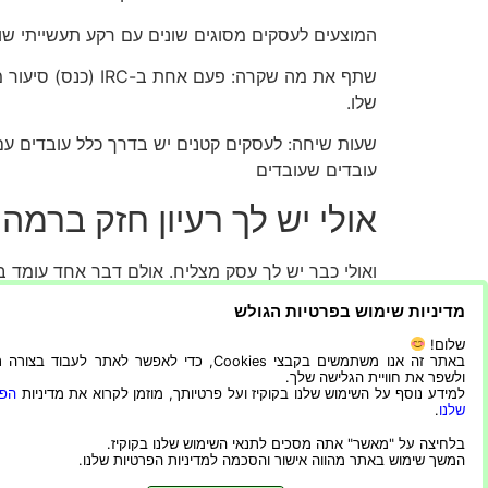
המוצעים לעסקים מסוגים שונים עם רקע תעשייתי שונ
שתף את מה שקרה: 
שלו.
שעות שיחה: לעסקים קטנים יש בדרך כלל עובדים עם
עובדים שעובדים
אולי יש לך רעיון חזק ברמה
ואולי כבר יש לך עסק מצליח. אולם דבר אחד עומד ב
מדיניות שימוש בפרטיות הגולש
אתה צריך ייעוץ עסקי כדי לעלות את העסק שלך לר
שלום!
באתר זה אנו משתמשים בקבצי Cookies, כדי לאפשר לאתר לעבוד בצ
ולשפר את חוויית הגלישה שלך.
הקטנים יותר שאין להם תשובה פשוטה.
למידע נוסף על השימוש שלנו בקוקיז ועל פרטיותך, מוזמן לקרוא את מדיניות
הפר
שלנו
.
היתרונות הרבים של קבלת שירותי סוהר מגורם שלי
בלחיצה על "מאשר" אתה מסכים לתנאי השימוש שלנו בקוקיז.
המשך שימוש באתר מהווה אישור והסכמה למדיניות הפרטיות שלנו.
ותתחיל להשתמש בשירותיהם ובכלים שלהם מסוכנויות כגון ABC Consultants שנעשו על ידי אנשי מקצוע בתחומים ותע