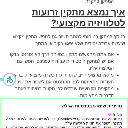
המתקן בתקרה.
איך נמצא מתקין זרועות
לטלוויזיה מקצועי?
בנוסף למתקן בטיחותי למסך חשוב גם לחפש מתקין מקצועי
שיעשה עבודה יסודית שלא יפגע בקיר או במסך.
אם אתם מחפשים מתקין במיוחד דרך האינטרנט, בדקו
אם יש למתקין היסטוריית עבודות לפניכם, חפשו גם
המלצות עליו.
מתקין מקצועי חייב שתהיה לו הכשרה מקצועית. בדקו
תעודות מתאימות לפני ההחלטה אם לשכור את שירותיו.
מתקינים מקצועיים עובדים לפי תקנות בטיחות לאחר
הדרכות מתאימות.
מתקין מקצועי ייתן לכם אחריות על העבודה שלו, לרוב
מדיניות שימוש בפרטיות הגולש
האחריות היא כ-6 חודשים אך לעיתים יותר עד שנה.
שלום!
מתקינים מקצועיים זמינים לרוב התראה קצרה באותו יום או
באתר זה אנו משתמשים בקבצי Cookies, כדי לאפשר לאתר לעבוד בצורה
ביום למחרת, מסכים חדשים ומסכים שחזרו מתיקון צריכים
תקינה ולשפר את חוויית הגלישה שלך.
למידע נוסף על השימוש שלנו בקוקיז ועל פרטיותך, מוזמן לקרוא את מדיניות