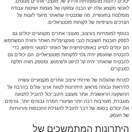
יכולים ליהנות מהמומחיות והידע של מעצבי אתרים מנוסים.
לאנשי מקצוע אלה יש הבנה עמוקה של מגמות ושיטות עבודה
מומלצות בתעשייה, מה שמבטיח שהאתר מיועד לענות על
הצרכים והציפיות של לקוחות פוטנציאליים.
בנוסף למומחיות בעיצוב, מעצבי אתרים מקצועיים יכולים גם
לספק תובנות חשובות לגבי פונקציונליות האתר וחווית המשתמש.
הם יכולים לסייע באופטימיזציה של האתר למנועי חיפוש, כדי
להבטיח שהעסק יהיה גלוי ללקוחות פוטנציאליים. הם יכולים גם
להבטיח שהאתר יהיה קל לניווט ולשימוש, ומספק חוויה חלקה
למבקרים.
למרות שהעלות של שירותי עיצוב אתרים מקצועיים עשויה
להיראות גבוהה מראש, היתרונות לטווח ארוך עולים בהרבה על
ההשקעה הראשונית. אתר מעוצב היטב יכול להוביל לתנועה
מוגברת, מעורבות רבה יותר ושיעורי המרה גבוהים יותר. גורמים
אלו יכולים בסופו של דבר להוביל להגדלת ההכנסות והרווחיות
של העסק.
היתרונות המתמשכים של