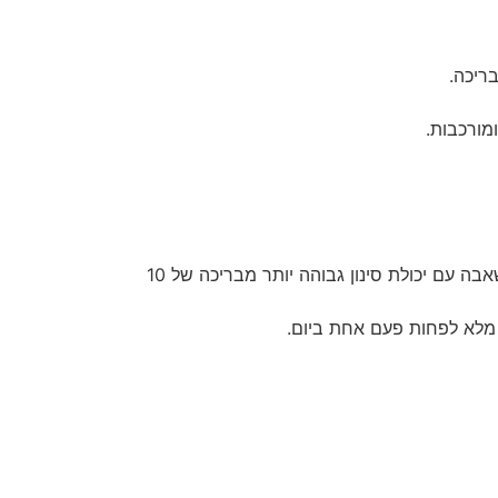
ריכה.
מורכבות.
גודל הבריכה ונפח המים – המשאבה חייבת להיות מותאמת לנפח המים. לדוגמה, בריכה בגודל 30 מ"ק דורשת משאבה עם יכולת סינון גבוהה יותר מבריכה של 10