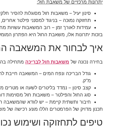
יתרונות מרכזיים של משאבת חול:
סינון יעיל – משאבות חול מסוגלות להסיר חלקי
תחזוקה נמוכה – בניגוד למסנני פילטר אחרים
עמידות לאורך זמן – רוב המשאבות עשויות מחו
בזכות יתרונות אלו, משאבת החול היא הפתרון המומלץ
איך לבחור את המשאבה ה
בחירה נכונה של
משאבות חול לבריכה
מתחילה בהבנ
מ"ק.
קצב סינון – נמדד בליטרים לשעה או מטרים מעוקבים לשעה (m³/h). קצב סינון מתאים מבטיח שהמים יעברו
סוג החול והפילטר – משאבות חול מסוימות דורש
חיבור ותשתית קיימת – יש לוודא שהמשאבה ת
תכנון מדויק של הפרמטרים הללו מונע רכישה של מש
טיפים לתחזוקה ושימוש נכון