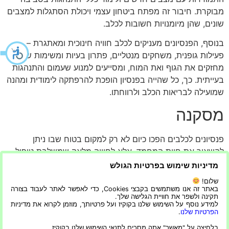
מבוקרת. חיבור זה מפתח ביטחון עצמי ויכולת הסתגלות למצבים
שונים, שהן מיומנויות חשובות לכלב.
בנוסף, הפנסיונים מעניקים לכלב חוויה חינוכית ומאתגרת –
פעילות גופנית, משחקים מנטליים, פתרון בעיות ומשימות שונות
מחזקים את הגוף ואת המוח, ומסייעים למנוע שעמום והתנהגות
בעייתית. כך, כל שהייה בפנסיון הופכת להרפתקה לימודית ומהנה
שמועילה לבריאות הכלב ולרווחתו.
מסקנה
פנסיונים לכלבים הפכו כיום לא רק למקום בטוח שבו ניתן
להשאיר את חיית המחמד, אלא לחוויה מלאה שמשלבת טיפול
מקצועי, פעילויות מגוונות, מנוחה ואפשרות חיבור עם הבעלים.
מדיניות שימוש בפרטיות הגולש
הם מאפשרים לכלב לחוות יום מלא הרפתקאות ולילה רגוע, תוך
שלום!
שמירה על בריאותו הגופנית והנפשית. בזכות השילוב של
באתר זה אנו משתמשים בקבצי Cookies, כדי לאפשר לאתר לעבוד בצורה
תקינה ולשפר את חוויית הגלישה שלך.
מקצועיות, חוויות חברתיות וחינוכיות וטכנולוגיה מתקדמת,
למידע נוסף על השימוש שלנו בקוקיז ועל פרטיותך, מוזמן לקרוא את מדיניות
הפנסיונים לכלבים הפכו לנושא שכולם מדברים עליו – וההצלחה
הפרטיות שלנו
.
שלהם מוכיחה עד כמה חשוב להעניק לכלב חוויה איכותית,
בלחיצה על "מאשר" אתה מסכים לתנאי השימוש שלנו בקוקיז.