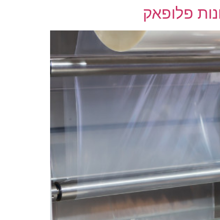
נות פלופאק